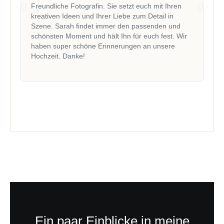
Freundliche Fotografin. Sie setzt euch mit Ihren
kir
kreativen Ideen und Ihrer Liebe zum Detail in
und
Szene. Sarah findet immer den passenden und
be
schönsten Moment und hält Ihn für euch fest. Wir
erf
haben super schöne Erinnerungen an unsere
Hol
Hochzeit. Danke!​
Da
Ein paar Einblicke in meine