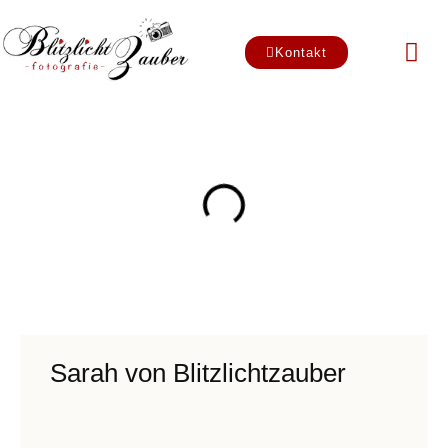
Zum
Inhalt
Kontakt
springen
Über mich
Sarah von Blitzlichtzauber