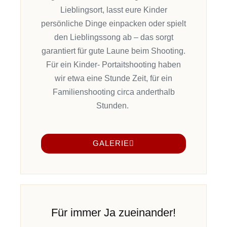
Lieblingsort,
lasst eure Kinder
persönliche Dinge einpacken
oder
spielt
den Lieblingssong
ab
–
das
sorg
t
garantiert
für gute Laune beim Shooting
.
Für ein
Kinder-
Port
ai
tshooting
haben
wir etwa
eine Stunde
Zeit
, für ein
Familienshooting
circa
anderthalb
Stunden.
GALERIE
Für immer Ja zueinander!